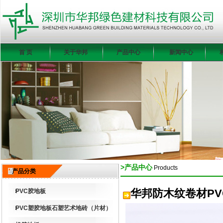
首 页
关于华邦
产品中心
新闻中心
>产品中心
Products
产品分类
华邦防木纹卷材PV
PVC胶地板
PVC塑胶地板石塑艺术地砖（片材）