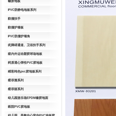
橡胶地板
PVC防静电地板系列
防撞扶手
防撞护墙板
PVC防撞护墙角
无障碍通道、卫浴扶手系列
室内外运动塑胶球场地板
同质透心弹性PVC胶地板
维彩纯色pvc胶地板系列
星菲雅系列
星菲丽系列
幼儿园游乐场EPDM橡胶地面
医院PVC胶地板
幼儿园、早教中心室内PVC地板胶