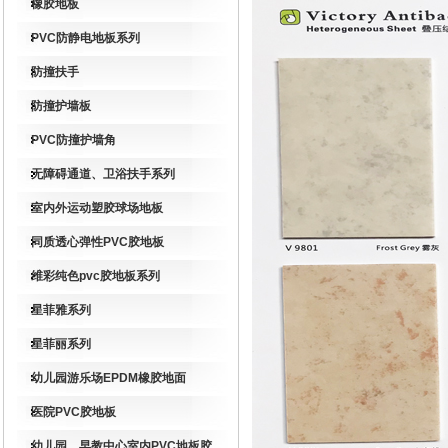
橡胶地板
PVC防静电地板系列
防撞扶手
防撞护墙板
PVC防撞护墙角
无障碍通道、卫浴扶手系列
室内外运动塑胶球场地板
同质透心弹性PVC胶地板
维彩纯色pvc胶地板系列
星菲雅系列
星菲丽系列
幼儿园游乐场EPDM橡胶地面
医院PVC胶地板
幼儿园、早教中心室内PVC地板胶