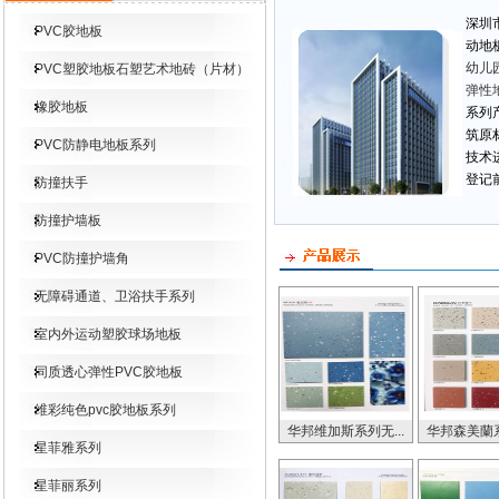
深圳
PVC胶地板
动地
幼儿
PVC塑胶地板石塑艺术地砖（片材）
弹性
橡胶地板
系列
筑原
PVC防静电地板系列
技术
登记
防撞扶手
防撞护墙板
PVC防撞护墙角
无障碍通道、卫浴扶手系列
室内外运动塑胶球场地板
同质透心弹性PVC胶地板
维彩纯色pvc胶地板系列
华邦维加斯系列无...
华邦森美蘭系
星菲雅系列
星菲丽系列