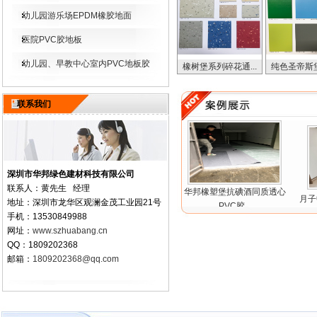
幼儿园游乐场EPDM橡胶地面
医院PVC胶地板
幼儿园、早教中心室内PVC地板胶
橡树堡系列碎花通...
纯色圣帝斯堡
联系我们
深圳市华邦绿色建材科技有限公司
联系人：黄先生 经理
工后的效果
深圳办公室地面选用无方向同
华邦橡塑堡抗碘酒同质透心
月子中
地址：深圳市龙华区观澜金茂工业园21号
质透心...
PVC胶...
手机：13530849988
网址：
www.szhuabang.cn
QQ：1809202368
邮箱：
1809202368@qq.com